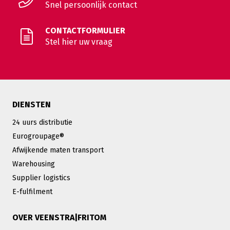
Snel persoonlijk contact
CONTACTFORMULIER
Stel hier uw vraag
DIENSTEN
24 uurs distributie
Eurogroupage®
Afwijkende maten transport
Warehousing
Supplier logistics
E-fulfilment
OVER VEENSTRA|FRITOM