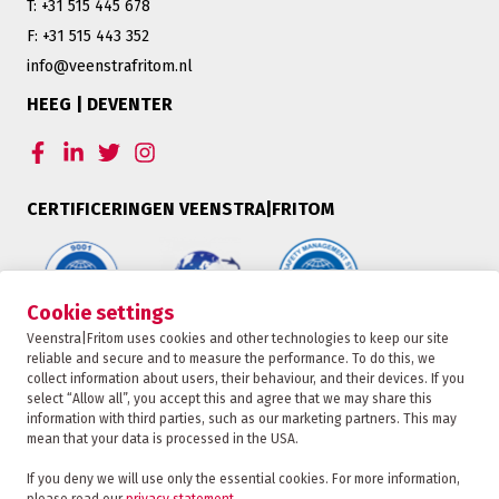
T: +31 515 445 678
F: +31 515 443 352
info@veenstrafritom.nl
HEEG | DEVENTER
CERTIFICERINGEN VEENSTRA|FRITOM
Cookie settings
Veenstra|Fritom uses cookies and other technologies to keep our site
reliable and secure and to measure the performance. To do this, we
collect information about users, their behaviour, and their devices. If you
select “Allow all”, you accept this and agree that we may share this
information with third parties, such as our marketing partners. This may
mean that your data is processed in the USA.
Veenstra|Fritom is ûnderdiel fan de Fritom Group
If you deny we will use only the essential cookies. For more information,