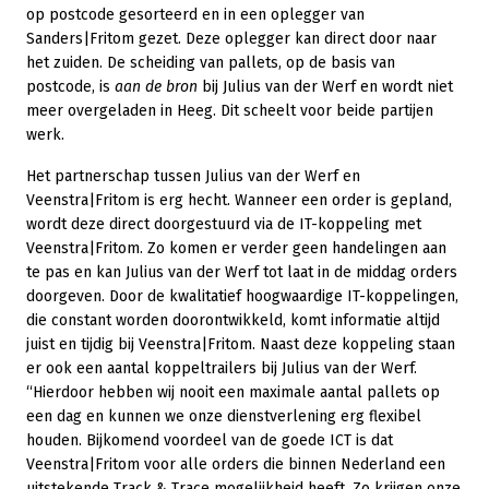
op postcode gesorteerd en in een oplegger van
Sanders|Fritom gezet. Deze oplegger kan direct door naar
het zuiden. De scheiding van pallets, op de basis van
postcode, is
aan de bron
bij Julius van der Werf en wordt niet
meer overgeladen in Heeg. Dit scheelt voor beide partijen
werk.
Het partnerschap tussen Julius van der Werf en
Veenstra|Fritom is erg hecht. Wanneer een order is gepland,
wordt deze direct doorgestuurd via de IT-koppeling met
Veenstra|Fritom. Zo komen er verder geen handelingen aan
te pas en kan Julius van der Werf tot laat in de middag orders
doorgeven. Door de kwalitatief hoogwaardige IT-koppelingen,
die constant worden doorontwikkeld, komt informatie altijd
juist en tijdig bij Veenstra|Fritom. Naast deze koppeling staan
er ook een aantal koppeltrailers bij Julius van der Werf.
“Hierdoor hebben wij nooit een maximale aantal pallets op
een dag en kunnen we onze dienstverlening erg flexibel
houden. Bijkomend voordeel van de goede ICT is dat
Veenstra|Fritom voor alle orders die binnen Nederland een
uitstekende Track & Trace mogelijkheid heeft. Zo krijgen onze