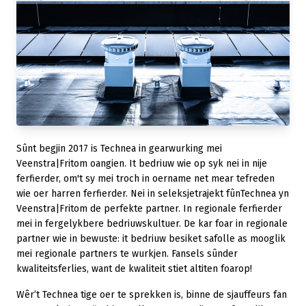
Sûnt begjin 2017 is Technea in gearwurking mei
Veenstra|Fritom oangien. It bedriuw wie op syk nei in nije
ferfierder, om't sy mei troch in oername net mear tefreden
wie oer harren ferfierder. Nei in seleksjetrajekt fûnTechnea yn
Veenstra|Fritom de perfekte partner. In regionale ferfierder
mei in fergelykbere bedriuwskultuer. De kar foar in regionale
partner wie in bewuste: it bedriuw besiket safolle as mooglik
mei regionale partners te wurkjen. Fansels sûnder
kwaliteitsferlies, want de kwaliteit stiet altiten foarop!
Wêr’t Technea tige oer te sprekken is, binne de sjauffeurs fan