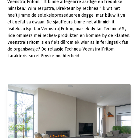
Veenstra|Fritom. “It binne allegearre aardige en freonlike
minsken.” Wim Terpstra, Direkteur by Technea ‘’Ik wit net
hoe’t jimme de seleksjeprosedueren dogge, mar bliuw it yn
elk gefal sa dwaan. De sjauffeurs binne net allinnich it
fisitekaartsje fan Veenstra|Fritom, mar ek dy fan Technea! Sy
ride ommers mei Techea-produkten en komme by de klanten.
Veenstra|Fritom is en fielt dêrom ek wier as in ferlingstik fan
de organisaasje." De relaasje Technea-Veenstra|Fritom
karakterisearret Fryske nochterheid.