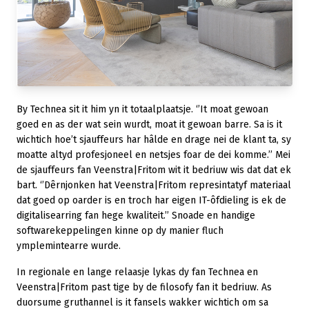
By Technea sit it him yn it totaalplaatsje. ‘’It moat gewoan
goed en as der wat sein wurdt, moat it gewoan barre. Sa is it
wichtich hoe’t sjauffeurs har hâlde en drage nei de klant ta, sy
moatte altyd profesjoneel en netsjes foar de dei komme.’’ Mei
de sjauffeurs fan Veenstra|Fritom wit it bedriuw wis dat dat ek
bart. ‘’Dêrnjonken hat Veenstra|Fritom represintatyf materiaal
dat goed op oarder is en troch har eigen IT-ôfdieling is ek de
digitalisearring fan hege kwaliteit.’’ Snoade en handige
softwarekeppelingen kinne op dy manier fluch
ymplemintearre wurde.
In regionale en lange relaasje lykas dy fan Technea en
Veenstra|Fritom past tige by de filosofy fan it bedriuw. As
duorsume gruthannel is it fansels wakker wichtich om sa