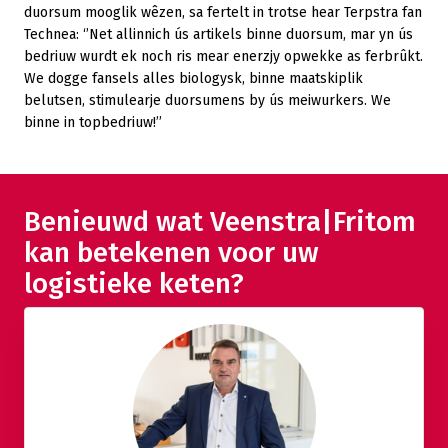
duorsum mooglik wêzen, sa fertelt in trotse hear Terpstra fan
Technea: ‘’Net allinnich ús artikels binne duorsum, mar yn ús
bedriuw wurdt ek noch ris mear enerzjy opwekke as ferbrûkt.
We dogge fansels alles biologysk, binne maatskiplik
belutsen, stimulearje duorsumens by ús meiwurkers. We
binne in topbedriuw!’’
Benieuwd wat Veenstra|Fritom
kan betekenen voor uw
logistieke keten?