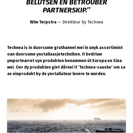
BELUTSEN EN BETROUBER
PARTNERSKIP.’’
Wim Terpstra
— Direkteur by Technea
Technea is in duorsume gruthannel mei in unyk assortimint
oan duorsume ynstallaasjetechniken. It bedriuw
ymportearret syn produkten benammen út Europa en Sina
wei. Oer dy produkten giet dêrnei it ‘Technea-sauske’ om sa
as einprodukt by de ynstallateur levere te wurden.