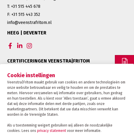
T: +31 515 445 678
F: +31 515 443 352
info@veenstrafritom.nl
HEEG | DEVENTER
CERTIFICERINGEN VEENSTRA|FRITOM
OFFERTE
Cookie instellingen
Veenstra|Fritom maakt gebruik van cookies en andere technologieën om
onze website betrouwbaar en veilig te houden en om de prestaties te
CONTACT
meten. Hiervoor verzamelen wij informatie over gebruikers, hun gedrag
en hun toestellen. Als u kiest voor ‘Alles toestaan’, gaat u ermee akkoord
dat wij deze informatie delen met derde partijen, zoals onze
marketingpartners. Dit betekent dat uw data misschien verwerkt kan
TRACKING
worden in de Verenigde Staten.
Als u toestemming weigert gebruiken wij alleen de noodzakelijke
cookies. Lees ons
privacy statement
voor meer informatie.
Veenstra|Fritom is onderdeel van de Fritom Group