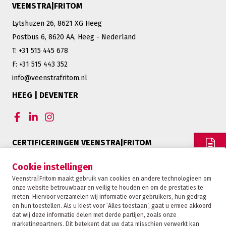
VEENSTRA|FRITOM
Lytshuzen 26, 8621 XG Heeg
Postbus 6, 8620 AA, Heeg - Nederland
T: +31 515 445 678
F: +31 515 443 352
info@veenstrafritom.nl
HEEG | DEVENTER
CERTIFICERINGEN VEENSTRA|FRITOM
OFFERTE
Cookie instellingen
Veenstra|Fritom maakt gebruik van cookies en andere technologieën om
onze website betrouwbaar en veilig te houden en om de prestaties te
CONTACT
meten. Hiervoor verzamelen wij informatie over gebruikers, hun gedrag
en hun toestellen. Als u kiest voor ‘Alles toestaan’, gaat u ermee akkoord
dat wij deze informatie delen met derde partijen, zoals onze
marketingpartners. Dit betekent dat uw data misschien verwerkt kan