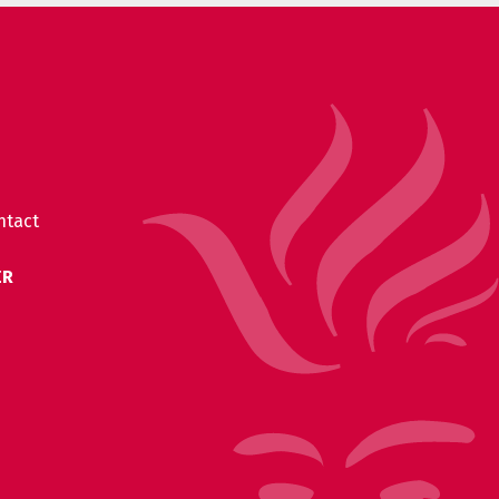
ntact
ER