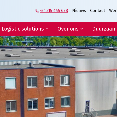
+31 515 445 678
Nieuws
Contact
Wer
Logistic solutions
Over ons
Duurzaam
Supplier logistics
Het verhaal van
Veenstra|Fritom
Logistics engineering
Wat ons beweegt
E-fulfilment
Vacatures
IT-diensten en rapportages
Lean & Green
Certificeringen
Condities
ogistic solutions