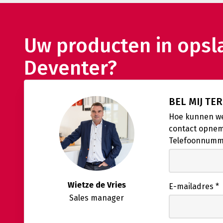
Uw producten in opsla
Deventer?
BEL MIJ TE
Hoe kunnen we
contact opne
Telefoonnum
Wietze de Vries
E-mailadres
*
Sales manager