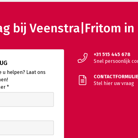
g bij Veenstra|Fritom in
+31 515 445 678
Snel persoonlijk co
RUG
 u helpen? Laat ons
CONTACTFORMULI
men!
Stel hier uw vraag
mer
*