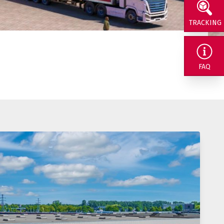
TRACKING
rig naar ons
FAQ