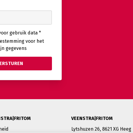
oor gebruik data
*
toestemming voor het
ijn gegevens
NSTRA|FRITOM
VEENSTRA|FRITOM
heid
Lytshuzen 26, 8621 XG Heeg