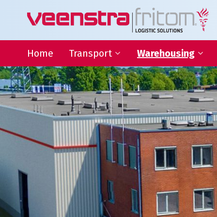
Home
Transport
Warehousing
Binnenlandse distributie
Warehousing
Internationaal transport
Locatie Heeg
Transport Frankrijk
Locatie Deventer
Transport Duitsland
Forwarding
Afwijkende maten transport
Transport gevaarlijke stoffen
Thermo transport
L