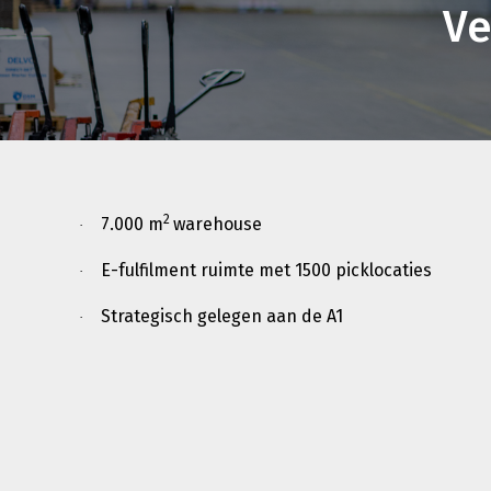
Ve
2
7.000 m
warehouse
·
E-fulfilment ruimte met 1500 picklocaties
·
Strategisch gelegen aan de A1
·