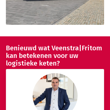
Benieuwd wat Veenstra|Fritom
kan betekenen voor uw
logistieke keten?