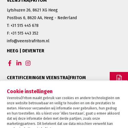
VEENSTRA|FRITOM
Lytshuzen 26, 8621 XG Heeg
Postbus 6, 8620 AA, Heeg - Nederland
T: +31 515 445 678
F: +31 515 443 352
info@veenstrafritom.nl
HEEG | DEVENTER
CERTIFICERINGEN VEENSTRA|FRITOM
OFFERTE
Cookie instellingen
Veenstra|Fritom maakt gebruik van cookies en andere technologieën om
onze website betrouwbaar en veilig te houden en om de prestaties te
CONTACT
meten. Hiervoor verzamelen wij informatie over gebruikers, hun gedrag
en hun toestellen. Als u kiest voor ‘Alles toestaan’, gaat u ermee akkoord
dat wij deze informatie delen met derde partijen, zoals onze
marketingpartners. Dit betekent dat uw data misschien verwerkt kan
TRACKING