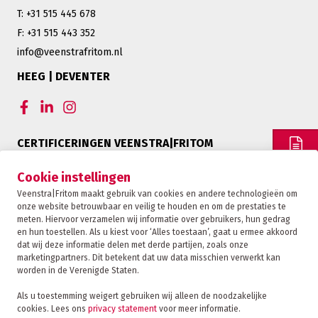
T: +31 515 445 678
F: +31 515 443 352
info@veenstrafritom.nl
HEEG | DEVENTER
CERTIFICERINGEN VEENSTRA|FRITOM
OFFERTE
Cookie instellingen
Veenstra|Fritom maakt gebruik van cookies en andere technologieën om
onze website betrouwbaar en veilig te houden en om de prestaties te
CONTACT
meten. Hiervoor verzamelen wij informatie over gebruikers, hun gedrag
en hun toestellen. Als u kiest voor ‘Alles toestaan’, gaat u ermee akkoord
dat wij deze informatie delen met derde partijen, zoals onze
marketingpartners. Dit betekent dat uw data misschien verwerkt kan
TRACKING
worden in de Verenigde Staten.
Als u toestemming weigert gebruiken wij alleen de noodzakelijke
cookies. Lees ons
privacy statement
voor meer informatie.
Veenstra|Fritom is onderdeel van de Fritom Group