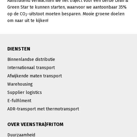
Aansluitend verwachten we het traject voor een derde Lean &
Green Star te kunnen starten, waarvoor we aantoonbaar 35%
op de CO
-uitstoot moeten besparen. Mooie groene doelen
2
om naar uit te kijken!
DIENSTEN
Binnenlandse distributie
Internationaal transport
Afwijkende maten transport
Warehousing
Supplier logistics
E-fulfilment
ADR-transport met thermotransport
OVER VEENSTRA|FRITOM
Duurzaamheid