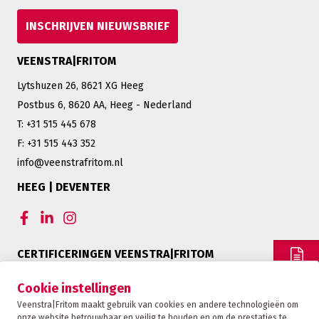
INSCHRIJVEN NIEUWSBRIEF
VEENSTRA|FRITOM
Lytshuzen 26, 8621 XG Heeg
Postbus 6, 8620 AA, Heeg - Nederland
T: +31 515 445 678
F: +31 515 443 352
info@veenstrafritom.nl
HEEG | DEVENTER
CERTIFICERINGEN VEENSTRA|FRITOM
OFFERTE
Cookie instellingen
Veenstra|Fritom maakt gebruik van cookies en andere technologieën om
onze website betrouwbaar en veilig te houden en om de prestaties te