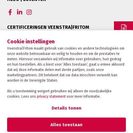
CERTIFICERINGEN VEENSTRA|FRITOM
OFFERTE
Cookie instellingen
Veenstra|Fritom maakt gebruik van cookies en andere technologieën om
onze website betrouwbaar en veilig te houden en om de prestaties te
CONTACT
meten. Hiervoor verzamelen wij informatie over gebruikers, hun gedrag
en hun toestellen. Als u kiest voor ‘Alles toestaan’, gaat u ermee akkoord
dat wij deze informatie delen met derde partijen, zoals onze
marketingpartners. Dit betekent dat uw data misschien verwerkt kan
TRACKING
worden in de Verenigde Staten.
Als u toestemming weigert gebruiken wij alleen de noodzakelijke
cookies. Lees ons
privacy statement
voor meer informatie.
Veenstra|Fritom is onderdeel van de Fritom Group
FAQ
Details tonen
Copyright 2026
Privacybeleid
Alles toestaan
Sanctie statement