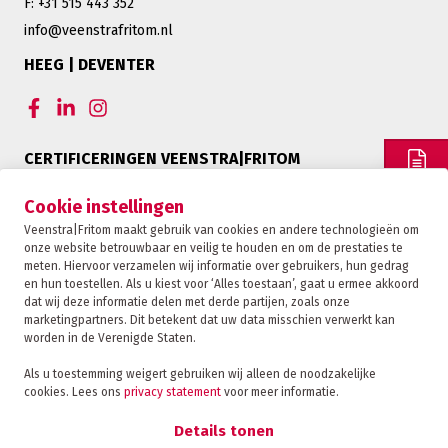
F: +31 515 443 352
info@veenstrafritom.nl
HEEG | DEVENTER
CERTIFICERINGEN VEENSTRA|FRITOM
OFFERTE
Cookie instellingen
Veenstra|Fritom maakt gebruik van cookies en andere technologieën om
onze website betrouwbaar en veilig te houden en om de prestaties te
CONTACT
meten. Hiervoor verzamelen wij informatie over gebruikers, hun gedrag
en hun toestellen. Als u kiest voor ‘Alles toestaan’, gaat u ermee akkoord
dat wij deze informatie delen met derde partijen, zoals onze
marketingpartners. Dit betekent dat uw data misschien verwerkt kan
TRACKING
worden in de Verenigde Staten.
Als u toestemming weigert gebruiken wij alleen de noodzakelijke
cookies. Lees ons
privacy statement
voor meer informatie.
Veenstra|Fritom is onderdeel van de Fritom Group
FAQ
Details tonen
Copyright 2026