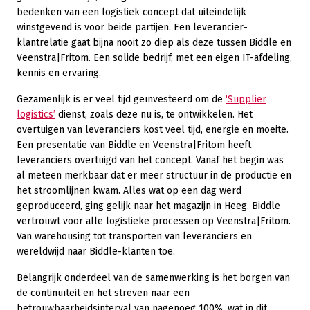
bedenken van een logistiek concept dat uiteindelijk
winstgevend is voor beide partijen. Een leverancier-
klantrelatie gaat bijna nooit zo diep als deze tussen Biddle en
Veenstra|Fritom. Een solide bedrijf, met een eigen IT-afdeling,
kennis en ervaring.
Gezamenlijk is er veel tijd geïnvesteerd om de
‘Supplier
logistics’
dienst, zoals deze nu is, te ontwikkelen. Het
overtuigen van leveranciers kost veel tijd, energie en moeite.
Een presentatie van Biddle en Veenstra|Fritom heeft
leveranciers overtuigd van het concept. Vanaf het begin was
al meteen merkbaar dat er meer structuur in de productie en
het stroomlijnen kwam. Alles wat op een dag werd
geproduceerd, ging gelijk naar het magazijn in Heeg. Biddle
vertrouwt voor alle logistieke processen op Veenstra|Fritom.
Van warehousing tot transporten van leveranciers en
wereldwijd naar Biddle-klanten toe.
Belangrijk onderdeel van de samenwerking is het borgen van
de continuïteit en het streven naar een
betrouwbaarheidsinterval van nagenoeg 100%, wat in dit