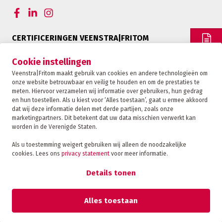
CERTIFICERINGEN VEENSTRA|FRITOM
OFFERTE
Cookie instellingen
Veenstra|Fritom maakt gebruik van cookies en andere technologieën om
onze website betrouwbaar en veilig te houden en om de prestaties te
CONTACT
meten. Hiervoor verzamelen wij informatie over gebruikers, hun gedrag
en hun toestellen. Als u kiest voor ‘Alles toestaan’, gaat u ermee akkoord
dat wij deze informatie delen met derde partijen, zoals onze
marketingpartners. Dit betekent dat uw data misschien verwerkt kan
TRACKING
worden in de Verenigde Staten.
Als u toestemming weigert gebruiken wij alleen de noodzakelijke
cookies. Lees ons
privacy statement
voor meer informatie.
Veenstra|Fritom is onderdeel van de Fritom Group
FAQ
Details tonen
Copyright 2026
Privacybeleid
Alles toestaan
Sanctie statement