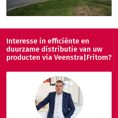
Interesse in efficiënte en
duurzame distributie van uw
producten via Veenstra|Fritom?