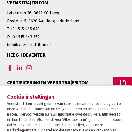
VEENSTRA|FRITOM
Lytshuzen 26, 8621 XG Heeg
Postbus 6, 8620 AA, Heeg - Nederland
T: +31 515 445 678
F: +31 515 443 352
info@veenstrafritom.nl
HEEG | DEVENTER
CERTIFICERINGEN VEENSTRA|FRITOM
OFFERTE
Cookie instellingen
Veenstra|Fritom maakt gebruik van cookies en andere technologieën om
onze website betrouwbaar en veilig te houden en om de prestaties te
CONTACT
meten. Hiervoor verzamelen wij informatie over gebruikers, hun gedrag
en hun toestellen. Als u kiest voor ‘Alles toestaan’, gaat u ermee akkoord
dat wij deze informatie delen met derde partijen, zoals onze
marketingpartners. Dit betekent dat uw data misschien verwerkt kan