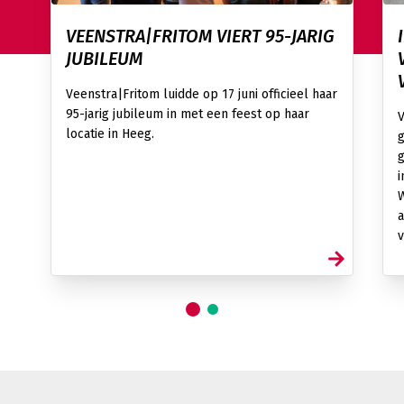
VEENSTRA|FRITOM VIERT 95-JARIG
JUBILEUM
Veenstra|Fritom luidde op 17 juni officieel haar
95-jarig jubileum in met een feest op haar
V
locatie in Heeg.
g
g
i
W
a
v